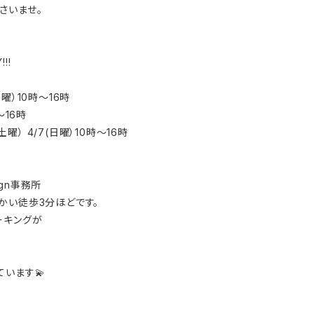
さいませ。
!!
土曜）10時〜16時
〜16時
6(土曜） 4/7(日曜）10時〜16時
ign事務所
かい徒歩3分ほどです。
ーキングが
います💫