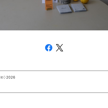
irit♢2026